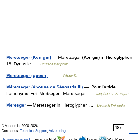
Meretseger (Königin)
— Meretseger (Königin) in Hieroglyphen
18. Dynastie …
Deutsch Wikipedia
Meretseger (queen)
— …
Wikipedia
Méretséger (épouse de Sésostris III)
— Pour l’article
homonyme, voir Mertseger. Méretséger …
Wikipédia en Français
Meresger
— Meretseger in Hieroglyphen …
Deutsch Wikipedia
© Academic, 2000-2026
18+
Contact us:
Technical Support
,
Advertising
Dictionaries export
, created on PHP,
Joomla,
Drupal,
WordPress,