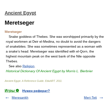
Ancient Egypt
Meretseger
Meretseger
Snake goddess of Thebes. She was worshipped primarily by the
royal workmen at Deir el-Medina, no doubt to avoid the dangers
of snakebites. She was sometimes represented as a woman with
a snake’s head. Meretseger was identified with el-Qorn, the
highest mountain peak on the west bank of the Nile opposite
Thebes.
See also
Religion
.
Historical Dictionary Of Ancient Egypt by Morris L. Bierbrier
Ancient Egypt. A Reference Guide
.
EdwART
.
2011
.
Игры ⚽
Нужен реферат?
Meresankh
Meri-Teti